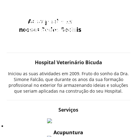
Serviço
Televeterinária,
Acompanhe as
Esterilização
de Estética
nossas Redes Sociais
por Laparoscopia
fique em casa!
Animal
Hospital Veterinário Bicuda
Iniciou as suas atividades em 2009. Fruto do sonho da Dra.
Simone Falcão, que durante os anos da sua formação
profissional no exterior foi armazenando ideias e soluções
que seriam aplicadas na construção do seu Hospital.
Serviços
Acupuntura